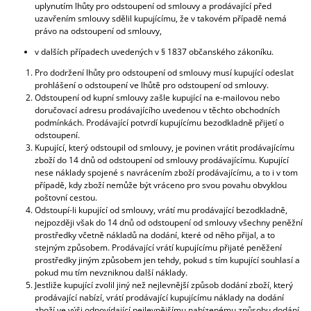
uplynutím lhůty pro odstoupení od smlouvy a prodávající před
uzavřením smlouvy sdělil kupujícímu, že v takovém případě nemá
právo na odstoupení od smlouvy,
v dalších případech uvedených v § 1837 občanského zákoníku.
Pro dodržení lhůty pro odstoupení od smlouvy musí kupující odeslat
prohlášení o odstoupení ve lhůtě pro odstoupení od smlouvy.
Odstoupení od kupní smlouvy zašle kupující na e-mailovou nebo
doručovací adresu prodávajícího uvedenou v těchto obchodních
podmínkách. Prodávající potvrdí kupujícímu bezodkladně přijetí o
odstoupení.
Kupující, který odstoupil od smlouvy, je povinen vrátit prodávajícímu
zboží do 14 dnů od odstoupení od smlouvy prodávajícímu. Kupující
nese náklady spojené s navrácením zboží prodávajícímu, a to i v tom
případě, kdy zboží nemůže být vráceno pro svou povahu obvyklou
poštovní cestou.
Odstoupí-li kupující od smlouvy, vrátí mu prodávající bezodkladně,
nejpozději však do 14 dnů od odstoupení od smlouvy všechny peněžní
prostředky včetně nákladů na dodání, které od něho přijal, a to
stejným způsobem. Prodávající vrátí kupujícímu přijaté peněžení
prostředky jiným způsobem jen tehdy, pokud s tím kupující souhlasí a
pokud mu tím nevzniknou další náklady.
Jestliže kupující zvolil jiný než nejlevnější způsob dodání zboží, který
prodávající nabízí, vrátí prodávající kupujícímu náklady na dodání
zboží ve výši odpovídající nejlevnějšímu nabízenému způsobu dodání