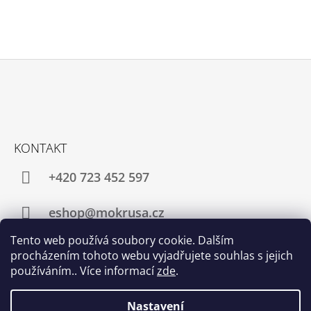
Z
Á
P
A
KONTAKT
T
+420 723 452 597
Í
eshop@mokrusa.cz
Tento web používá soubory cookie. Dalším
procházením tohoto webu vyjadřujete souhlas s jejich
používáním.. Více informací
zde
.
Instagram
Nastavení