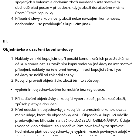
spojených s balením a dodáním zboží uvedené v internetovém
obchodě platí pouze v případech, kdy je zboží doručováno v rámci
území České republiky.
Případné slevy z kupní ceny zboží nelze navzájem kombinovat,
nedohodne-li se prodávající s kupujícím jinak.
III.
Objednávka a uzavření kupní smlouvy
Náklady vzniklé kupujícímu při použití komunikačních prostředků na
dálku v souvislosti s uzavřením kupní smlouvy (náklady na internetové
připojení, náklady na telefonní hovory), hradí kupující sám. Tyto
náklady se neliší od základní sazby.
Kupující provádí objednávku zboží těmito způsoby:
vyplněním objednávkového formuláře bez registrace.
Při zadávání objednávky si kupující vybere zboží, počet kusů zboží,
způsob platby a doručení.
Před odesláním objednávky je kupujícímu umožněno kontrolovat a
měnit údaje, které do objednávky vložil. Objednávku kupující odešle
prodávajícímu kliknutím na tlačítko „ODESLAT OBJEDNÁVKU“. Údaje
uvedené v objednávce jsou prodávajícím považovány za správné.
Podmínkou platnosti objednávky je vyplnění všech povinných údajů v