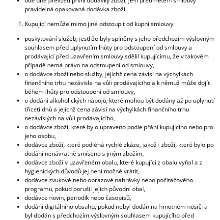
ode dne převzetí první dodávky zboží, je-li předmětem smlouvy
pravidelná opakovaná dodávka zboží.
Kupující nemůže mimo jiné odstoupit od kupní smlouvy
poskytování služeb, jestliže byly splněny s jeho předchozím výslovným
souhlasem před uplynutím lhůty pro odstoupení od smlouvy a
prodávající před uzavřením smlouvy sdělil kupujícímu, že v takovém
případě nemá právo na odstoupení od smlouvy,
o dodávce zboží nebo služby, jejichž cena závisí na výchylkách
finančního trhu nezávisle na vůli prodávajícího a k němuž může dojít
během lhůty pro odstoupení od smlouvy,
o dodání alkoholických nápojů, které mohou být dodány až po uplynutí
třiceti dnů a jejichž cena závisí na výchylkách finančního trhu
nezávislých na vůli prodávajícího,
o dodávce zboží, které bylo upraveno podle přání kupujícího nebo pro
jeho osobu,
dodávce zboží, které podléhá rychlé zkáze, jakož i zboží, které bylo po
dodání nenávratně smíseno s jiným zbožím,
dodávce zboží v uzavřeném obalu, které kupující z obalu vyňal a z
hygienických důvodů jej není možné vrátit,
dodávce zvukové nebo obrazové nahrávky nebo počítačového
programu, pokud porušil jejich původní obal,
dodávce novin, periodik nebo časopisů,
dodání digitálního obsahu, pokud nebyl dodán na hmotném nosiči a
byl dodán s předchozím výslovným souhlasem kupujícího před