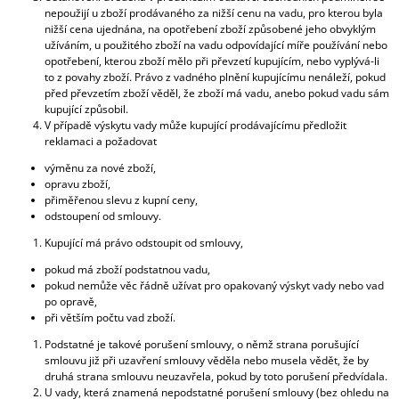
nepoužijí u zboží prodávaného za nižší cenu na vadu, pro kterou byla
nižší cena ujednána, na opotřebení zboží způsobené jeho obvyklým
užíváním, u použitého zboží na vadu odpovídající míře používání nebo
opotřebení, kterou zboží mělo při převzetí kupujícím, nebo vyplývá-li
to z povahy zboží. Právo z vadného plnění kupujícímu nenáleží, pokud
před převzetím zboží věděl, že zboží má vadu, anebo pokud vadu sám
kupující způsobil.
V případě výskytu vady může kupující prodávajícímu předložit
reklamaci a požadovat
výměnu za nové zboží,
opravu zboží,
přiměřenou slevu z kupní ceny,
odstoupení od smlouvy.
Kupující má právo odstoupit od smlouvy,
pokud má zboží podstatnou vadu,
pokud nemůže věc řádně užívat pro opakovaný výskyt vady nebo vad
po opravě,
při větším počtu vad zboží.
Podstatné je takové porušení smlouvy, o němž strana porušující
smlouvu již při uzavření smlouvy věděla nebo musela vědět, že by
druhá strana smlouvu neuzavřela, pokud by toto porušení předvídala.
U vady, která znamená nepodstatné porušení smlouvy (bez ohledu na