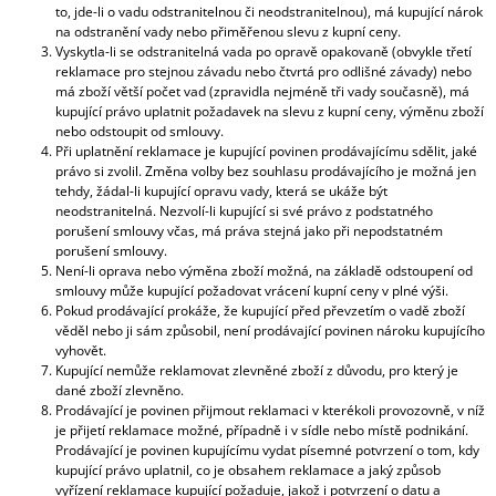
to, jde-li o vadu odstranitelnou či neodstranitelnou), má kupující nárok
na odstranění vady nebo přiměřenou slevu z kupní ceny.
Vyskytla-li se odstranitelná vada po opravě opakovaně (obvykle třetí
reklamace pro stejnou závadu nebo čtvrtá pro odlišné závady) nebo
má zboží větší počet vad (zpravidla nejméně tři vady současně), má
kupující právo uplatnit požadavek na slevu z kupní ceny, výměnu zboží
nebo odstoupit od smlouvy.
Při uplatnění reklamace je kupující povinen prodávajícímu sdělit, jaké
právo si zvolil. Změna volby bez souhlasu prodávajícího je možná jen
tehdy, žádal-li kupující opravu vady, která se ukáže být
neodstranitelná. Nezvolí-li kupující si své právo z podstatného
porušení smlouvy včas, má práva stejná jako při nepodstatném
porušení smlouvy.
Není-li oprava nebo výměna zboží možná, na základě odstoupení od
smlouvy může kupující požadovat vrácení kupní ceny v plné výši.
Pokud prodávající prokáže, že kupující před převzetím o vadě zboží
věděl nebo ji sám způsobil, není prodávající povinen nároku kupujícího
vyhovět.
Kupující nemůže reklamovat zlevněné zboží z důvodu, pro který je
dané zboží zlevněno.
Prodávající je povinen přijmout reklamaci v kterékoli provozovně, v níž
je přijetí reklamace možné, případně i v sídle nebo místě podnikání.
Prodávající je povinen kupujícímu vydat písemné potvrzení o tom, kdy
kupující právo uplatnil, co je obsahem reklamace a jaký způsob
vyřízení reklamace kupující požaduje, jakož i potvrzení o datu a