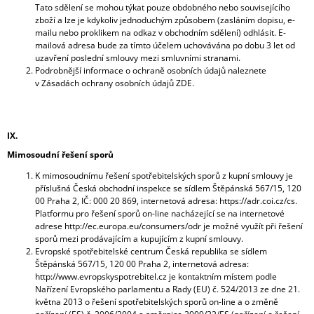
Tato sdělení se mohou týkat pouze obdobného nebo souvisejícího
zboží a lze je kdykoliv jednoduchým způsobem (zasláním dopisu, e-
mailu nebo proklikem na odkaz v obchodním sdělení) odhlásit. E-
mailová adresa bude za tímto účelem uchovávána po dobu 3 let od
uzavření poslední smlouvy mezi smluvními stranami.
Podrobnější informace o ochraně osobních údajů naleznete
v Zásadách ochrany osobních údajů ZDE.
IX.
Mimosoudní řešení sporů
K mimosoudnímu řešení spotřebitelských sporů z kupní smlouvy je
příslušná Česká obchodní inspekce se sídlem Štěpánská 567/15, 120
00 Praha 2, IČ: 000 20 869, internetová adresa: https://adr.coi.cz/cs.
Platformu pro řešení sporů on-line nacházející se na internetové
adrese http://ec.europa.eu/consumers/odr je možné využít při řešení
sporů mezi prodávajícím a kupujícím z kupní smlouvy.
Evropské spotřebitelské centrum Česká republika se sídlem
Štěpánská 567/15, 120 00 Praha 2, internetová adresa:
http://www.evropskyspotrebitel.cz je kontaktním místem podle
Nařízení Evropského parlamentu a Rady (EU) č. 524/2013 ze dne 21.
května 2013 o řešení spotřebitelských sporů on-line a o změně