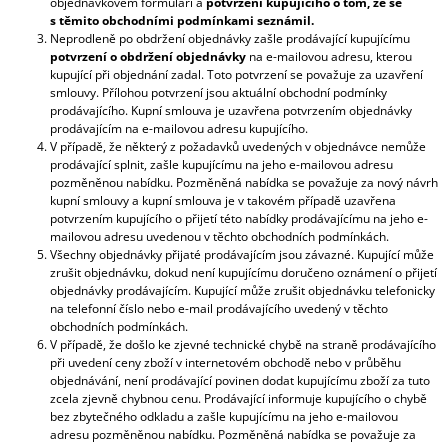
objednávkovém formuláři a
potvrzení kupujícího o tom, že se
s těmito obchodními podmínkami seznámil.
Neprodleně po obdržení objednávky zašle prodávající kupujícímu
potvrzení o obdržení objednávky
na e-mailovou adresu, kterou
kupující při objednání zadal. Toto potvrzení se považuje za uzavření
smlouvy. Přílohou potvrzení jsou aktuální obchodní podmínky
prodávajícího. Kupní smlouva je uzavřena potvrzením objednávky
prodávajícím na e-mailovou adresu kupujícího.
V případě, že některý z požadavků uvedených v objednávce nemůže
prodávající splnit, zašle kupujícímu na jeho e-mailovou adresu
pozměněnou nabídku. Pozměněná nabídka se považuje za nový návrh
kupní smlouvy a kupní smlouva je v takovém případě uzavřena
potvrzením kupujícího o přijetí této nabídky prodávajícímu na jeho e-
mailovou adresu uvedenou v těchto obchodních podmínkách.
Všechny objednávky přijaté prodávajícím jsou závazné. Kupující může
zrušit objednávku, dokud není kupujícímu doručeno oznámení o přijetí
objednávky prodávajícím. Kupující může zrušit objednávku telefonicky
na telefonní číslo nebo e-mail prodávajícího uvedený v těchto
obchodních podmínkách.
V případě, že došlo ke zjevné technické chybě na straně prodávajícího
při uvedení ceny zboží v internetovém obchodě nebo v průběhu
objednávání, není prodávající povinen dodat kupujícímu zboží za tuto
zcela zjevně chybnou cenu. Prodávající informuje kupujícího o chybě
bez zbytečného odkladu a zašle kupujícímu na jeho e-mailovou
adresu pozměněnou nabídku. Pozměněná nabídka se považuje za