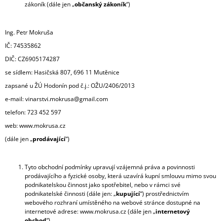
zákoník (dále jen „
občanský zákoník
“)
A
J
Ing. Petr Mokruša
Í
IČ: 74535862
T
DIČ: CZ6905174287
?
se sídlem: Hasičská 807, 696 11 Mutěnice
zapsané u ŽÚ Hodonín pod č.j.: OŽU/2406/2013
e-mail:
vinarstvi.mokrusa@gmail.com
telefon: 723 452 597
HLEDAT
web: www.mokrusa.cz
(dále jen „
prodávající
“)
D
O
Tyto obchodní podmínky upravují vzájemná práva a povinnosti
P
prodávajícího a fyzické osoby, která uzavírá kupní smlouvu mimo svou
O
podnikatelskou činnost jako spotřebitel, nebo v rámci své
R
podnikatelské činnosti (dále jen: „
kupující
“) prostřednictvím
U
webového rozhraní umístěného na webové stránce dostupné na
Č
internetové adrese: www.mokrusa.cz (dále jen „
internetový
U
obchod
“).