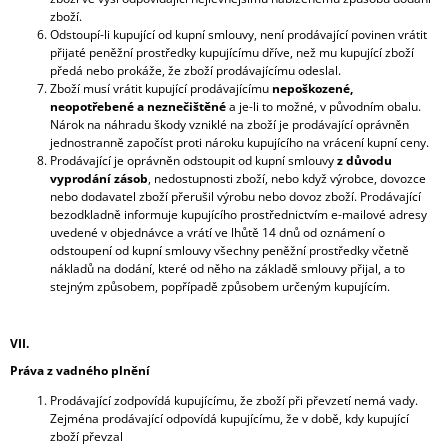
zboží.
Odstoupí-li kupující od kupní smlouvy, není prodávající povinen vrátit
přijaté peněžní prostředky kupujícímu dříve, než mu kupující zboží
předá nebo prokáže, že zboží prodávajícímu odeslal.
Zboží musí vrátit kupující prodávajícímu
nepoškozené,
neopotřebené a neznečištěné
a je-li to možné, v původním obalu.
Nárok na náhradu škody vzniklé na zboží je prodávající oprávněn
jednostranně započíst proti nároku kupujícího na vrácení kupní ceny.
Prodávající je oprávněn odstoupit od kupní smlouvy
z důvodu
vyprodání
zásob
, nedostupnosti zboží, nebo když výrobce, dovozce
nebo dodavatel zboží přerušil výrobu nebo dovoz zboží. Prodávající
bezodkladně informuje kupujícího prostřednictvím e-mailové adresy
uvedené v objednávce a vrátí ve lhůtě 14 dnů od oznámení o
odstoupení od kupní smlouvy všechny peněžní prostředky včetně
nákladů na dodání, které od něho na základě smlouvy přijal, a to
stejným způsobem, popřípadě způsobem určeným kupujícím.
VII.
Práva z vadného plnění
Prodávající zodpovídá kupujícímu, že zboží při převzetí nemá vady.
Zejména prodávající odpovídá kupujícímu, že v době, kdy kupující
zboží převzal