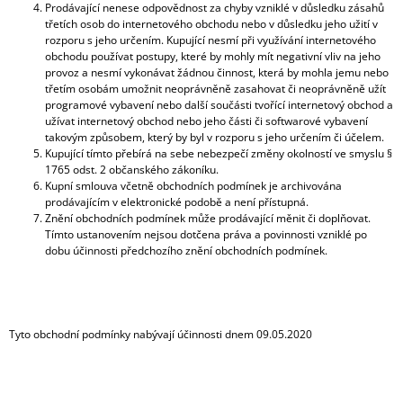
Prodávající nenese odpovědnost za chyby vzniklé v důsledku zásahů
třetích osob do internetového obchodu nebo v důsledku jeho užití v
rozporu s jeho určením. Kupující nesmí při využívání internetového
obchodu používat postupy, které by mohly mít negativní vliv na jeho
provoz a nesmí vykonávat žádnou činnost, která by mohla jemu nebo
třetím osobám umožnit neoprávněně zasahovat či neoprávněně užít
programové vybavení nebo další součásti tvořící internetový obchod a
užívat internetový obchod nebo jeho části či softwarové vybavení
takovým způsobem, který by byl v rozporu s jeho určením či účelem.
Kupující tímto přebírá na sebe nebezpečí změny okolností ve smyslu §
1765 odst. 2 občanského zákoníku.
Kupní smlouva včetně obchodních podmínek je archivována
prodávajícím v elektronické podobě a není přístupná.
Znění obchodních podmínek může prodávající měnit či doplňovat.
Tímto ustanovením nejsou dotčena práva a povinnosti vzniklé po
dobu účinnosti předchozího znění obchodních podmínek.
Tyto obchodní podmínky nabývají účinnosti dnem 09.05.2020