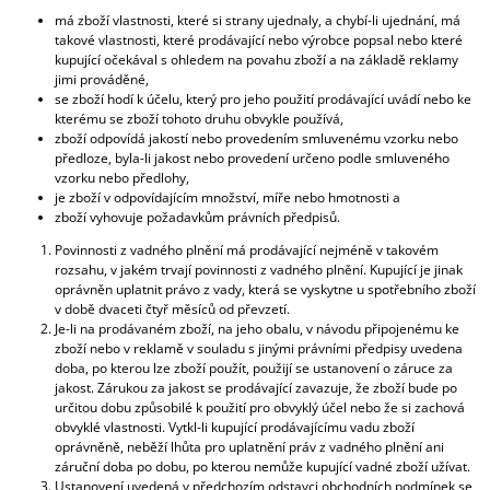
má zboží vlastnosti, které si strany ujednaly, a chybí-li ujednání, má
takové vlastnosti, které prodávající nebo výrobce popsal nebo které
kupující očekával s ohledem na povahu zboží a na základě reklamy
jimi prováděné,
se zboží hodí k účelu, který pro jeho použití prodávající uvádí nebo ke
kterému se zboží tohoto druhu obvykle používá,
zboží odpovídá jakostí nebo provedením smluvenému vzorku nebo
předloze, byla-li jakost nebo provedení určeno podle smluveného
vzorku nebo předlohy,
je zboží v odpovídajícím množství, míře nebo hmotnosti a
zboží vyhovuje požadavkům právních předpisů.
Povinnosti z vadného plnění má prodávající nejméně v takovém
rozsahu, v jakém trvají povinnosti z vadného plnění. Kupující je jinak
oprávněn uplatnit právo z vady, která se vyskytne u spotřebního zboží
v době dvaceti čtyř měsíců od převzetí.
Je-li na prodávaném zboží, na jeho obalu, v návodu připojenému ke
zboží nebo v reklamě v souladu s jinými právními předpisy uvedena
doba, po kterou lze zboží použít, použijí se ustanovení o záruce za
jakost. Zárukou za jakost se prodávající zavazuje, že zboží bude po
určitou dobu způsobilé k použití pro obvyklý účel nebo že si zachová
obvyklé vlastnosti. Vytkl-li kupující prodávajícímu vadu zboží
oprávněně, neběží lhůta pro uplatnění práv z vadného plnění ani
záruční doba po dobu, po kterou nemůže kupující vadné zboží užívat.
Ustanovení uvedená v předchozím odstavci obchodních podmínek se