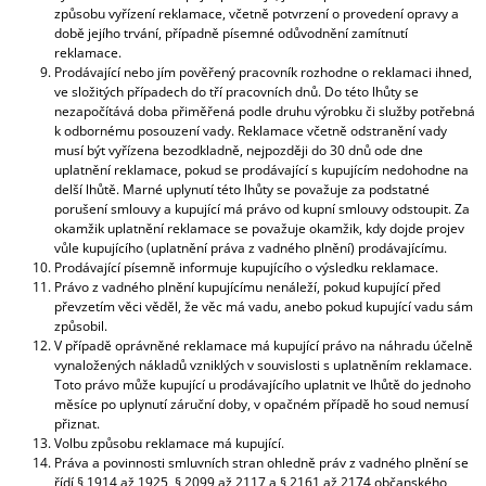
způsobu vyřízení reklamace, včetně potvrzení o provedení opravy a
době jejího trvání, případně písemné odůvodnění zamítnutí
reklamace.
Prodávající nebo jím pověřený pracovník rozhodne o reklamaci ihned,
ve složitých případech do tří pracovních dnů. Do této lhůty se
nezapočítává doba přiměřená podle druhu výrobku či služby potřebná
k odbornému posouzení vady. Reklamace včetně odstranění vady
musí být vyřízena bezodkladně, nejpozději do 30 dnů ode dne
uplatnění reklamace, pokud se prodávající s kupujícím nedohodne na
delší lhůtě. Marné uplynutí této lhůty se považuje za podstatné
porušení smlouvy a kupující má právo od kupní smlouvy odstoupit.
Za
okamžik uplatnění reklamace se považuje okamžik, kdy dojde projev
vůle kupujícího (uplatnění práva z vadného plnění) prodávajícímu.
Prodávající písemně informuje kupujícího o výsledku reklamace.
Právo z vadného plnění kupujícímu nenáleží, pokud kupující před
převzetím věci věděl, že věc má vadu, anebo pokud kupující vadu sám
způsobil.
V případě oprávněné reklamace má kupující právo na náhradu účelně
vynaložených nákladů vzniklých v souvislosti s uplatněním reklamace.
Toto právo může kupující u prodávajícího uplatnit ve lhůtě do jednoho
měsíce po uplynutí záruční doby, v opačném případě ho soud nemusí
přiznat.
Volbu způsobu reklamace má kupující.
Práva a povinnosti smluvních stran ohledně práv z vadného plnění se
řídí § 1914 až 1925, § 2099 až 2117 a § 2161 až 2174 občanského