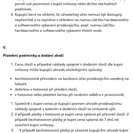
poruší své povinnosti z kupní smlouvy nebo těchto obchodních
podmínek.
Kupující bere na vědomí, že uživatelský účet nemusí být dostupný
nepřetržitě a to zejména s ohledem na nutnou údržbu hardwarového
a softwarového vybavení prodávajícího, popř. nutnou údržbu
hardwarového a softwarového vybavení třetích osob.
V.
Platební podmínky a dodání zboží
Cenu zboží a případné náklady spojené s dodáním zboží dle kupní
smlouvy může kupující uhradit následujícími způsoby:
bezhotovostně převodem na bankovní účet prodávajícího uvedený na
faktuře
dobírkou v hotovosti při předání zboží,
v hotovosti nebo platební kartou při osobním odběru v provozovně,
Společně s kupní cenou je kupující povinen uhradit prodávajícímu
náklady spojené s balením a dodáním zboží ve smluvené výši.
V případě platby v hotovosti je kupní cena splatná při převzetí zboží. V
případě bezhotovostní platby je kupní cena splatná do 7 dnů od
uzavření kupní smlouvy.
V případě bezhotovostní platby je závazek kupujícího uhradit kupní