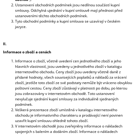
J
Ustanovení obchodních podmínek jsou nedílnou součástí kupní
E
smlouvy. Odchylná ujednání v kupní smlouvě mají přednost před
M
ustanoveními těchto obchodních podmínek.
Tyto obchodní podmínky a kupní smlouva se uzavírají v českém
E
jazyce.
MULLER
THURGAU
II.
2025
Informace o zboží a cenách
194
Kč
Informace o zboží, včetně uvedení cen jednotlivého zboží a jeho
hlavních vlastností, jsou uvedeny u jednotlivého zboží v katalogu
internetového obchodu. Ceny zboží jsou uvedeny včetně daně z
přidané hodnoty, všech souvisejících poplatků a nákladů za vrácení
zboží, jestliže toto zboží ze své podstaty nemůže být vráceno obvyklou
poštovní cestou. Ceny zboží zůstávají v platnosti po dobu, po kterou
jsou zobrazovány v internetovém obchodě. Toto ustanovení
nevylučuje sjednání kupní smlouvy za individuálně sjednaných
podmínek.
Veškerá prezentace zboží umístěná v katalogu internetového
obchodu je informativního charakteru a prodávající není povinen
uzavřít kupní smlouvu ohledně tohoto zboží.
V internetovém obchodě jsou zveřejněny informace o nákladech
spojených s balením a dodáním zboží. Informace o nákladech