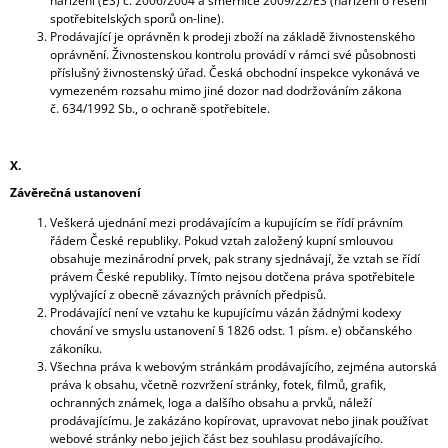
nařízení (ES) č. 2006/2004 a směrnice 2009/22/ES (nařízení o řešení
spotřebitelských sporů on-line).
Prodávající je oprávněn k prodeji zboží na základě živnostenského
oprávnění. Živnostenskou kontrolu provádí v rámci své působnosti
příslušný živnostenský úřad. Česká obchodní inspekce vykonává ve
vymezeném rozsahu mimo jiné dozor nad dodržováním zákona
č. 634/1992 Sb., o ochraně spotřebitele.
X.
Závěrečná ustanovení
Veškerá ujednání mezi prodávajícím a kupujícím se řídí právním
řádem České republiky. Pokud vztah založený kupní smlouvou
obsahuje mezinárodní prvek, pak strany sjednávají, že vztah se řídí
právem České republiky. Tímto nejsou dotčena práva spotřebitele
vyplývající z obecně závazných právních předpisů.
Prodávající není ve vztahu ke kupujícímu vázán žádnými kodexy
chování ve smyslu ustanovení § 1826 odst. 1 písm. e) občanského
zákoníku.
Všechna práva k webovým stránkám prodávajícího, zejména autorská
práva k obsahu, včetně rozvržení stránky, fotek, filmů, grafik,
ochranných známek, loga a dalšího obsahu a prvků, náleží
prodávajícímu. Je zakázáno kopírovat, upravovat nebo jinak používat
webové stránky nebo jejich část bez souhlasu prodávajícího.