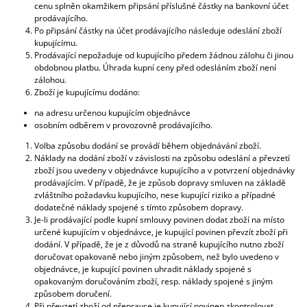
cenu splněn okamžikem připsání příslušné částky na bankovní účet
prodávajícího.
Po připsání částky na účet prodávajícího následuje odeslání zboží
kupujícímu.
Prodávající nepožaduje od kupujícího předem žádnou zálohu či jinou
obdobnou platbu. Úhrada kupní ceny před odesláním zboží není
zálohou.
Zboží je kupujícímu dodáno:
na adresu určenou kupujícím objednávce
osobním odběrem v provozovně prodávajícího.
Volba způsobu dodání se provádí během objednávání zboží.
Náklady na dodání zboží v závislosti na způsobu odeslání a převzetí
zboží jsou uvedeny v objednávce kupujícího a v potvrzení objednávky
prodávajícím. V případě, že je způsob dopravy smluven na základě
zvláštního požadavku kupujícího, nese kupující riziko a případné
dodatečné náklady spojené s tímto způsobem dopravy.
Je-li prodávající podle kupní smlouvy povinen dodat zboží na místo
určené kupujícím v objednávce, je kupující povinen převzít zboží při
dodání. V případě, že je z důvodů na straně kupujícího nutno zboží
doručovat opakovaně nebo jiným způsobem, než bylo uvedeno v
objednávce, je kupující povinen uhradit náklady spojené s
opakovaným doručováním zboží, resp. náklady spojené s jiným
způsobem doručení.
Při převzetí zboží od přepravce je kupující povinen zkontrolovat