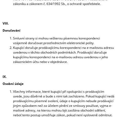
zákoníku a zákonem č. 634/1992 Sb., o ochraně spotřebitele.
VIII.
Doručování
Smluvní strany si mohou veškerou písemnou korespondenci
vzájemně doručovat prostřednictvím elektronické pošty.
Kupující doručuje prodávajícímu korespondenci na e-mailovou adresu
uvedenou v těchto obchodních podmínkách. Prodávající doručuje
kupujícímu korespondenci na e-mailovou adresu uvedenou v jeho
zákaznickém účtu nebo v objednávce.
IX.
Osobní údaje
Všechny informace, které kupující při spolupráci s prodávajícím
uvede, jsou důvěrné a bude s nimi tak zacházeno. Pokud kupující nedá
prodávajícímu písemné svolení, údaje o kupujícím nebude prodávající
jiným způsobem než za účelem plnění ze smlouvy používat, vyjma e-
mailové adresy, na kterou mohou být zasílána obchodní sdělení,
neboť tento postup umožňuje zákon, pokud není vysloveně odmítnut.