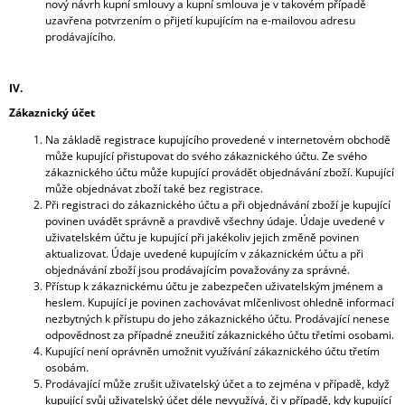
nový návrh kupní smlouvy a kupní smlouva je v takovém případě
uzavřena potvrzením o přijetí kupujícím na e-mailovou adresu
prodávajícího.
IV.
Zákaznický účet
Na základě registrace kupujícího provedené v internetovém obchodě
může kupující přistupovat do svého zákaznického účtu. Ze svého
zákaznického účtu může kupující provádět objednávání zboží. Kupující
může objednávat zboží také bez registrace.
Při registraci do zákaznického účtu a při objednávání zboží je kupující
povinen uvádět správně a pravdivě všechny údaje. Údaje uvedené v
uživatelském účtu je kupující při jakékoliv jejich změně povinen
aktualizovat. Údaje uvedené kupujícím v zákaznickém účtu a při
objednávání zboží jsou prodávajícím považovány za správné.
Přístup k zákaznickému účtu je zabezpečen uživatelským jménem a
heslem. Kupující je povinen zachovávat mlčenlivost ohledně informací
nezbytných k přístupu do jeho zákaznického účtu. Prodávající nenese
odpovědnost za případné zneužití zákaznického účtu třetími osobami.
Kupující není oprávněn umožnit využívání zákaznického účtu třetím
osobám.
Prodávající může zrušit uživatelský účet a to zejména v případě, když
kupující svůj uživatelský účet déle nevyužívá, či v případě, kdy kupující