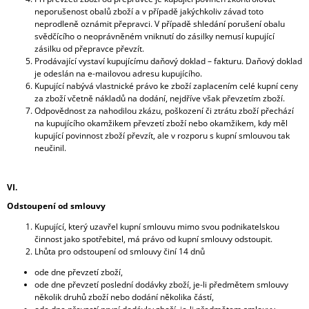
neporušenost obalů zboží a v případě jakýchkoliv závad toto
neprodleně oznámit přepravci. V případě shledání porušení obalu
svědčícího o neoprávněném vniknutí do zásilky nemusí kupující
zásilku od přepravce převzít.
Prodávající vystaví kupujícímu daňový doklad – fakturu. Daňový doklad
je odeslán na e-mailovou adresu kupujícího.
Kupující nabývá vlastnické právo ke zboží zaplacením celé kupní ceny
za zboží včetně nákladů na dodání, nejdříve však převzetím zboží.
Odpovědnost za nahodilou zkázu, poškození či ztrátu zboží přechází
na kupujícího okamžikem převzetí zboží nebo okamžikem, kdy měl
kupující povinnost zboží převzít, ale v rozporu s kupní smlouvou tak
neučinil.
VI.
Odstoupení od smlouvy
Kupující, který uzavřel kupní smlouvu mimo svou podnikatelskou
činnost jako spotřebitel, má právo od kupní smlouvy odstoupit.
Lhůta pro odstoupení od smlouvy činí 14 dnů
ode dne převzetí zboží,
ode dne převzetí poslední dodávky zboží, je-li předmětem smlouvy
několik druhů zboží nebo dodání několika částí,